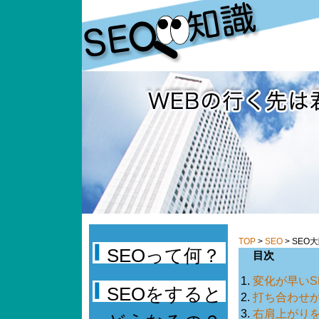
TOP
>
SEO
> SEO
SEOって何？
目次
変化が早いS
SEOをすると
打ち合わせが
右肩上がりを