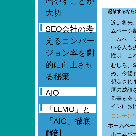
増やすことが
大切
起業するなら
近い将来
SEO会社の考
ムページ
ームペー
えるコンバー
いる人も
ジョン率を劇
性は、こ
的に向上させ
むしろ、
め、今後
る秘策
想定され
度の成績
AIO
る事もあ
インにお
「LLMO」と
コンテンツ
「AIO」徹底
ホームペー
解剖
ホームペ