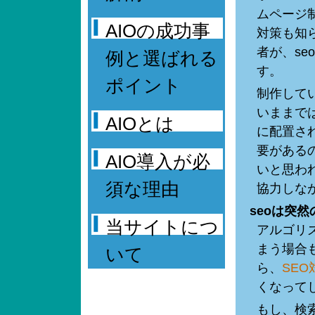
ムページ
AIOの成功事
対策も知
者が、s
例と選ばれる
す。
ポイント
制作して
いままで
AIOとは
に配置さ
要がある
AIO導入が必
いと思わ
須な理由
協力しな
seoは突
当サイトにつ
アルゴリ
まう場合
いて
ら、
SEO
くなって
もし、検