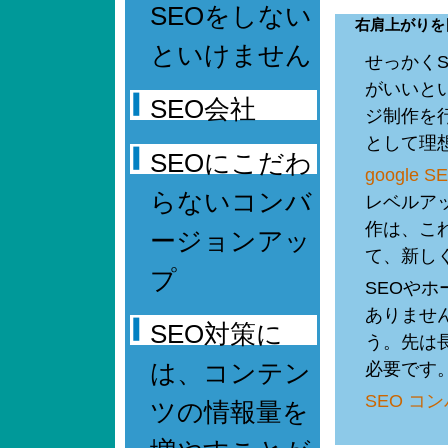
SEOをしない
右肩上がりを
といけません
せっかく
がいいと
SEO会社
ジ制作を
として理
SEOにこだわ
google S
らないコンバ
レベルア
作は、こ
ージョンアッ
て、新し
プ
SEOや
ありませ
SEO対策に
う。先は
は、コンテン
必要です
SEO コ
ツの情報量を