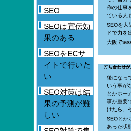
作の仕事
SEO
ている人
SEOは宣伝効
SEOを大
ドで力を出す
果のある
大阪でse
SEOをECサ
イトで行いた
打ち合わせが
い
後になっ
いう事が
SEO対策は結
とかホー
事が重要
果の予測が難
けたら、
しい
SEOと
あった状
SEO対策で集