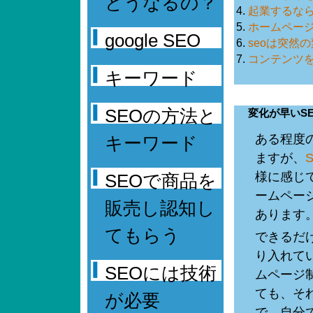
どうなるの？
起業するなら
ホームページ
google SEO
seoは突然
コンテンツを
キーワード
SEOの方法と
変化が早いS
ある程度
キーワード
ますが、
様に感じ
SEOで商品を
ームペー
販売し認知し
あります
てもらう
できるだ
り入れて
SEOには技術
ムページ
ても、そ
が必要
で、自分